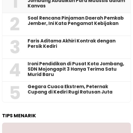
1
Jombang Abadikan Para Muassis dalam
Kanvas
2
‎Soal Rencana Pinjaman Daerah Pemkab
Jember, Ini Kata Pengamat Kebijakan ‎
3
Faris Aditama Akhiri Kontrak dengan
Persik Kediri
4
Ironi Pendidikan di Pusat Kota Jombang,
SDN Mojongapit 3 Hanya Terima Satu
Murid Baru
5
‎Gegara Cuaca Ekstrem, Peternak
Cupang di Kediri Rugi Ratusan Juta
TIPS MENARIK