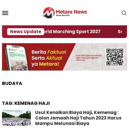
Loncat
ke
Menu
konten
Mobile
uan Rumah World Marching Sport 2027
News Update
‎Soal Ren
BUDAYA
TAG:
KEMENAG HAJI
Usul Kenaikan Biaya Haji, Kemenag :
Calon Jemaah Haji Tahun 2023 Harus
Mampu Melunasi Biaya