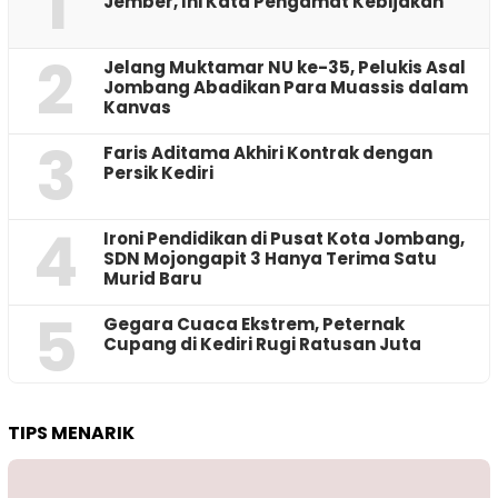
1
Jember, Ini Kata Pengamat Kebijakan ‎
2
Jelang Muktamar NU ke-35, Pelukis Asal
Jombang Abadikan Para Muassis dalam
Kanvas
3
Faris Aditama Akhiri Kontrak dengan
Persik Kediri
4
Ironi Pendidikan di Pusat Kota Jombang,
SDN Mojongapit 3 Hanya Terima Satu
Murid Baru
5
‎Gegara Cuaca Ekstrem, Peternak
Cupang di Kediri Rugi Ratusan Juta
TIPS MENARIK