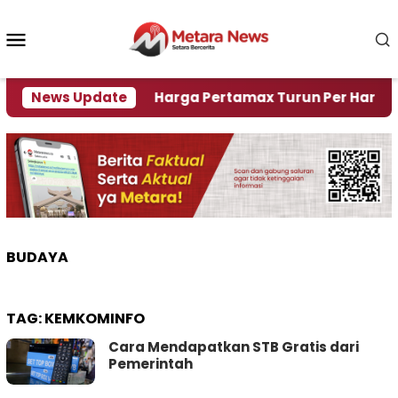
Loncat
ke
Menu
konten
Mobile
risi Air
News Update
Harga Pertamax Turun Per Hari Ini, Seg
BUDAYA
TAG:
KEMKOMINFO
Cara Mendapatkan STB Gratis dari
Pemerintah