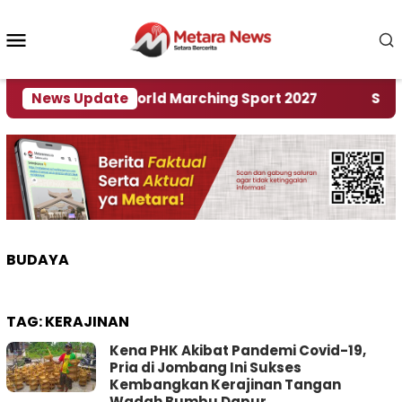
Loncat
ke
Menu
konten
Mobile
Tuan Rumah World Marching Sport 2027
News Update
‎Soal Re
BUDAYA
TAG:
KERAJINAN
Kena PHK Akibat Pandemi Covid-19,
Pria di Jombang Ini Sukses
Kembangkan Kerajinan Tangan
Wadah Bumbu Dapur