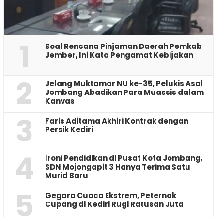
1
‎Soal Rencana Pinjaman Daerah Pemkab
Jember, Ini Kata Pengamat Kebijakan ‎
2
Jelang Muktamar NU ke-35, Pelukis Asal
Jombang Abadikan Para Muassis dalam
Kanvas
3
Faris Aditama Akhiri Kontrak dengan
Persik Kediri
4
Ironi Pendidikan di Pusat Kota Jombang,
SDN Mojongapit 3 Hanya Terima Satu
Murid Baru
5
‎Gegara Cuaca Ekstrem, Peternak
Cupang di Kediri Rugi Ratusan Juta