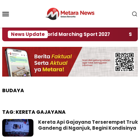
Loncat
ke
Menu
konten
Mobile
Tuan Rumah World Marching Sport 2027
News Update
‎Soal Re
BUDAYA
TAG:
KERETA GAJAYANA
Kereta Api Gajayana Terserempet Truk
Gandeng di Nganjuk, Begini Kondisinya