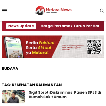
Loncat
ke
Menu
konten
Mobile
Krisi Air
News Update
Harga Pertamax Turun Per Hari Ini, Seg
BUDAYA
TAG:
KESEHATAN KALIMANTAN
Sigit Soroti Diskriminasi Pasien BPJS di
Rumah Sakit Umum