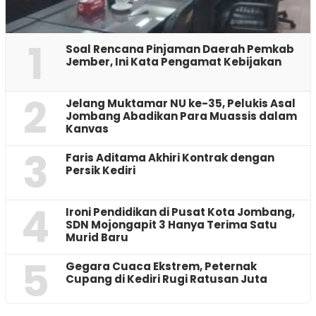
1
‎Soal Rencana Pinjaman Daerah Pemkab
Jember, Ini Kata Pengamat Kebijakan ‎
2
Jelang Muktamar NU ke-35, Pelukis Asal
Jombang Abadikan Para Muassis dalam
Kanvas
3
Faris Aditama Akhiri Kontrak dengan
Persik Kediri
4
Ironi Pendidikan di Pusat Kota Jombang,
SDN Mojongapit 3 Hanya Terima Satu
Murid Baru
5
‎Gegara Cuaca Ekstrem, Peternak
Cupang di Kediri Rugi Ratusan Juta