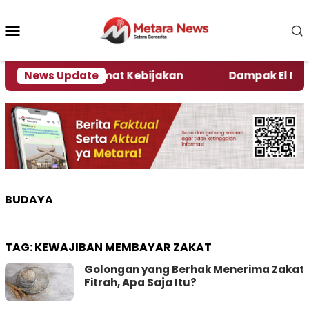
Loncat
ke
Menu
konten
Mobile
i Kata Pengamat Kebijakan ‎
News Update
Dampak El Nino, Se
BUDAYA
TAG:
KEWAJIBAN MEMBAYAR ZAKAT
Golongan yang Berhak Menerima Zakat
Fitrah, Apa Saja Itu?