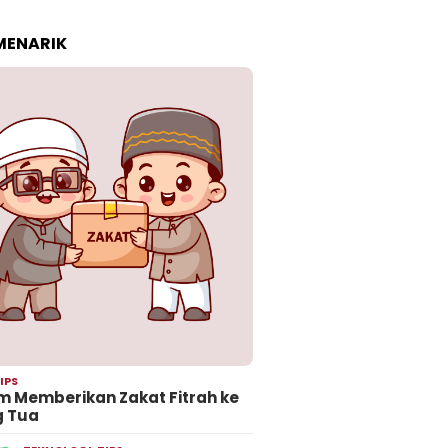
 MENARIK
IPS
 Memberikan Zakat Fitrah ke
g Tua