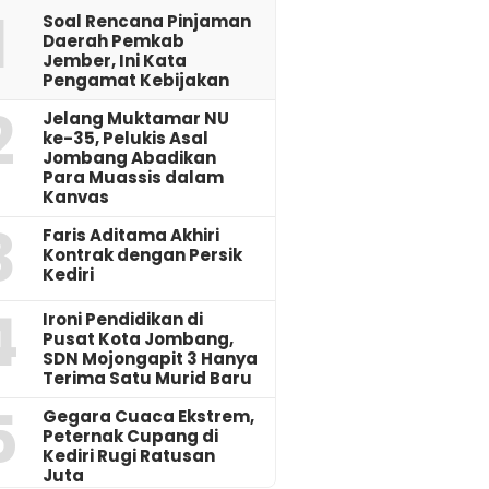
1
‎Soal Rencana Pinjaman
Daerah Pemkab
Jember, Ini Kata
Pengamat Kebijakan ‎
2
Jelang Muktamar NU
ke-35, Pelukis Asal
Jombang Abadikan
Para Muassis dalam
Kanvas
3
Faris Aditama Akhiri
Kontrak dengan Persik
Kediri
4
Ironi Pendidikan di
Pusat Kota Jombang,
SDN Mojongapit 3 Hanya
Terima Satu Murid Baru
5
‎Gegara Cuaca Ekstrem,
Peternak Cupang di
Kediri Rugi Ratusan
Juta