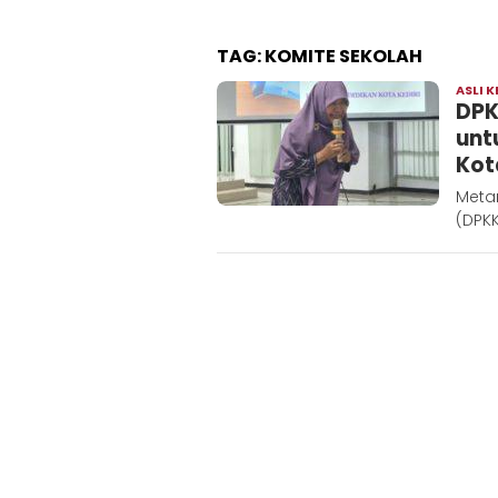
TAG:
KOMITE SEKOLAH
ASLI K
DPK
unt
Kot
Metar
(DPKK