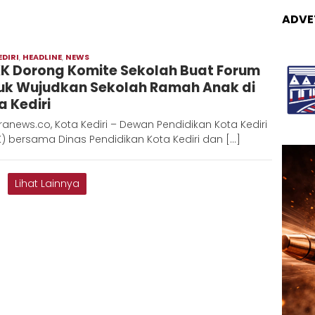
ADVE
EDIRI
,
HEADLINE
,
NEWS
Moch
K Dorong Komite Sekolah Buat Forum
Hadi
uk Wujudkan Sekolah Ramah Anak di
a Kediri
anews.co, Kota Kediri – Dewan Pendidikan Kota Kediri
) bersama Dinas Pendidikan Kota Kediri dan […]
Lihat Lainnya