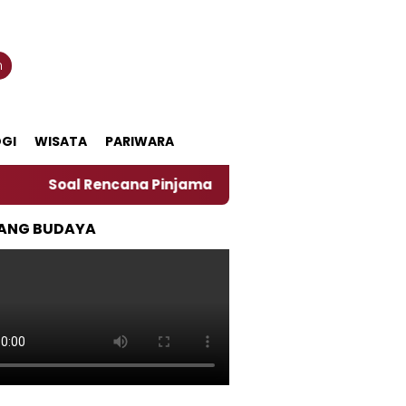
n
GI
WISATA
PARIWARA
oal Rencana Pinjaman Daerah Pemkab Jember, Ini Kata 
ANG BUDAYA