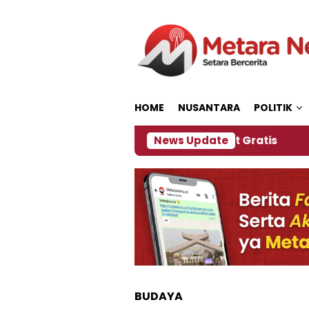
Loncat
ke
konten
HOME
NUSANTARA
POLITIK
, Panitia Siapkan Kopi dan Pijat Gratis
News Update
Jember
BUDAYA