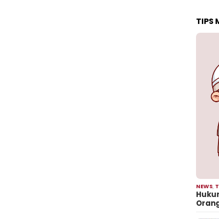
TIPS
NEWS
,
T
Hukum
Oran