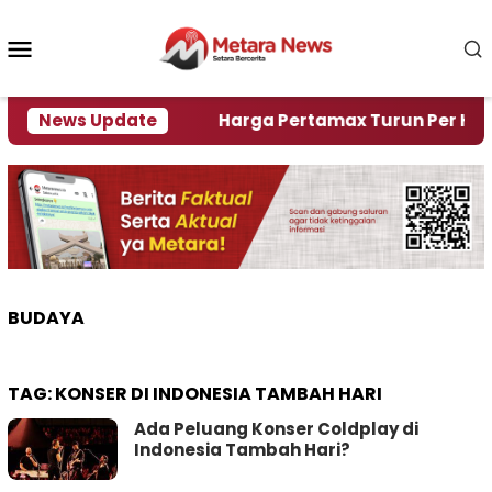
Loncat
ke
Menu
konten
Mobile
mi Krisi Air
News Update
Harga Pertamax Turun Per Hari Ini, 
BUDAYA
TAG:
KONSER DI INDONESIA TAMBAH HARI
Ada Peluang Konser Coldplay di
Indonesia Tambah Hari?