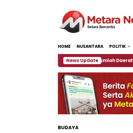
Loncat
ke
konten
HOME
NUSANTARA
POLITIK
akan ‎
Dampak El Nino, Sejumlah Daerah di Jember
News Update
BUDAYA