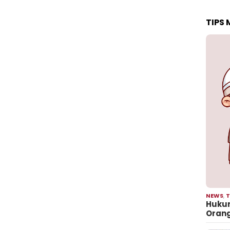
TIPS
NEWS
,
T
Hukum
Oran