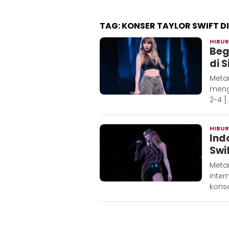
TAG:
KONSER TAYLOR SWIFT D
HIBU
Beg
di S
Metar
meng
2-4 [
HIBU
Ind
Swif
Meta
inter
konse