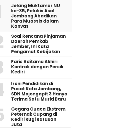
1
Jelang Muktamar NU
ke-35, Pelukis Asal
Jombang Abadikan
Para Muassis dalam
Kanvas
2
‎Soal Rencana Pinjaman
Daerah Pemkab
Jember, Ini Kata
Pengamat Kebijakan ‎
3
Faris Aditama Akhiri
Kontrak dengan Persik
Kediri
4
Ironi Pendidikan di
Pusat Kota Jombang,
SDN Mojongapit 3 Hanya
Terima Satu Murid Baru
5
‎Gegara Cuaca Ekstrem,
Peternak Cupang di
Kediri Rugi Ratusan
Juta