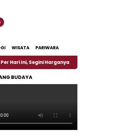
n
GI
WISATA
PARIWARA
ni, Segini Harganya
‎Nasirun Maestro Lukis Pemad
ANG BUDAYA