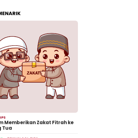
 MENARIK
IPS
 Memberikan Zakat Fitrah ke
g Tua