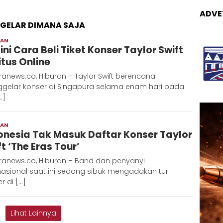
ADVE
IGELAR DIMANA SAJA
RAN
Adinda
ini Cara Beli Tiket Konser Taylor Swift
itus Online
anews.co, Hiburan – Taylor Swift berencana
gelar konser di Singapura selama enam hari pada
…]
RAN
Adinda
onesia Tak Masuk Daftar Konser Taylor
t ‘The Eras Tour’
ranews.co, Hiburan – Band dan penyanyi
nasional saat ini sedang sibuk mengadakan tur
r di […]
Lihat Lainnya