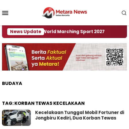
Loncat
ke
Menu
konten
Mobile
Tuan Rumah World Marching Sport 2027
News Update
‎Soal Re
BUDAYA
TAG:
KORBAN TEWAS KECELAKAAN
Kecelakaan Tunggal Mobil Fortuner di
Jongbiru Kediri, Dua Korban Tewas