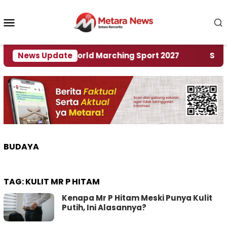
Loncat
ke
Menu
konten
Mobile
Tuan Rumah World Marching Sport 2027
News Update
‎Soal Re
BUDAYA
TAG:
KULIT MR P HITAM
Kenapa Mr P Hitam Meski Punya Kulit
Putih, Ini Alasannya?