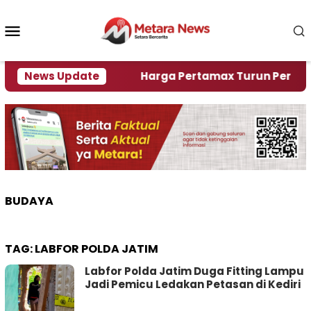
Loncat
ke
Menu
konten
Mobile
ami Krisi Air
News Update
Harga Pertamax Turun Per Hari Ini,
BUDAYA
TAG:
LABFOR POLDA JATIM
Labfor Polda Jatim Duga Fitting Lampu
Jadi Pemicu Ledakan Petasan di Kediri