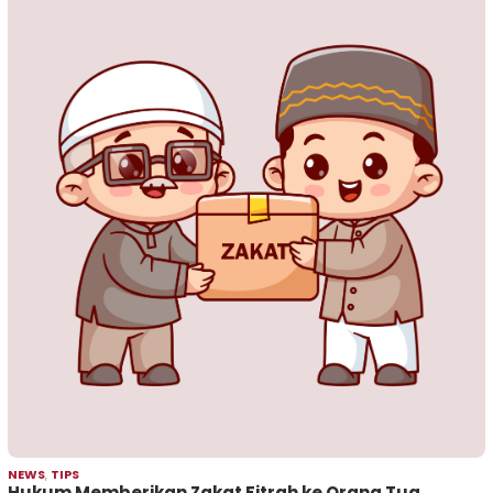
NEWS
,
TIPS
Hukum Memberikan Zakat Fitrah ke Orang Tua