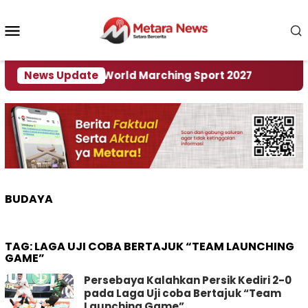
Loncat
ke
Menu
konten
Mobile
i Tuan Rumah World Marching Sport 2027
News Update
‎Soal 
BUDAYA
TAG:
LAGA UJI COBA BERTAJUK “TEAM LAUNCHING
GAME”
Persebaya Kalahkan Persik Kediri 2-0
pada Laga Uji coba Bertajuk “Team
Launching Game”