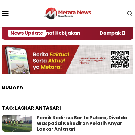
Loncat
ke
Menu
konten
Mobile
ni Kata Pengamat Kebijakan ‎
News Update
Dampak El Nino, Se
BUDAYA
TAG:
LASKAR ANTASARI
Persik Kediri vs Barito Putera, Divaldo
Waspadai Kehadiran Pelatih Anyar
Laskar Antasari