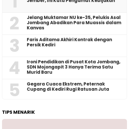
1
Jember, Ini Kata Pengamat Kebijakan ‎
2
Jelang Muktamar NU ke-35, Pelukis Asal
Jombang Abadikan Para Muassis dalam
Kanvas
3
Faris Aditama Akhiri Kontrak dengan
Persik Kediri
4
Ironi Pendidikan di Pusat Kota Jombang,
SDN Mojongapit 3 Hanya Terima Satu
Murid Baru
5
‎Gegara Cuaca Ekstrem, Peternak
Cupang di Kediri Rugi Ratusan Juta
TIPS MENARIK