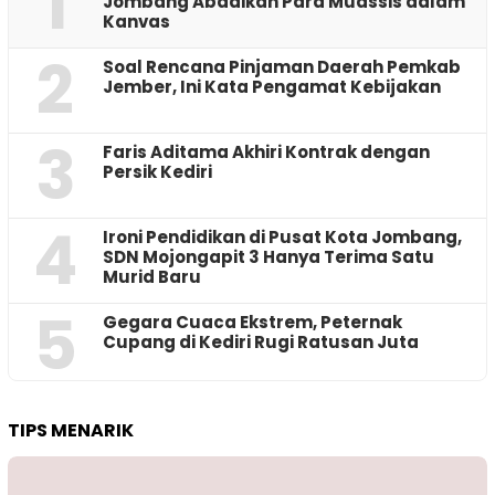
1
Jombang Abadikan Para Muassis dalam
Kanvas
2
‎Soal Rencana Pinjaman Daerah Pemkab
Jember, Ini Kata Pengamat Kebijakan ‎
3
Faris Aditama Akhiri Kontrak dengan
Persik Kediri
4
Ironi Pendidikan di Pusat Kota Jombang,
SDN Mojongapit 3 Hanya Terima Satu
Murid Baru
5
‎Gegara Cuaca Ekstrem, Peternak
Cupang di Kediri Rugi Ratusan Juta
TIPS MENARIK