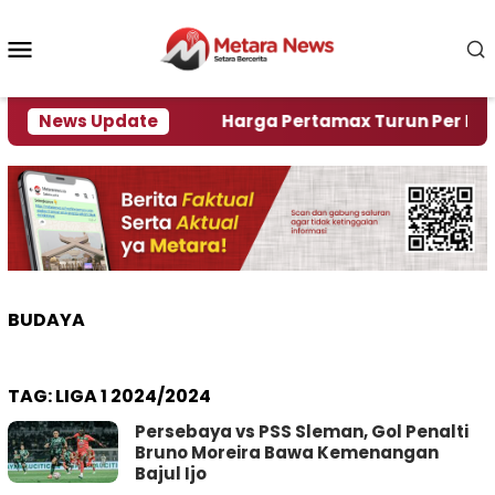
Loncat
ke
Menu
konten
Mobile
mi Krisi Air
News Update
Harga Pertamax Turun Per Hari Ini, 
BUDAYA
TAG:
LIGA 1 2024/2024
Persebaya vs PSS Sleman, Gol Penalti
Bruno Moreira Bawa Kemenangan
Bajul Ijo