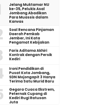
1
Jelang Muktamar NU
ke-35, Pelukis Asal
Jombang Abadikan
Para Muassis dalam
Kanvas
2
‎Soal Rencana Pinjaman
Daerah Pemkab
Jember, Ini Kata
Pengamat Kebijakan ‎
3
Faris Aditama Akhiri
Kontrak dengan Persik
Kediri
4
Ironi Pendidikan di
Pusat Kota Jombang,
SDN Mojongapit 3 Hanya
Terima Satu Murid Baru
5
‎Gegara Cuaca Ekstrem,
Peternak Cupang di
Kediri Rugi Ratusan
Juta