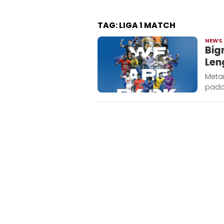
TAG:
LIGA 1 MATCH
NEWS
Big
Len
Metar
pada 