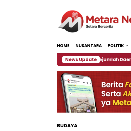
Loncat
ke
konten
HOME
NUSANTARA
POLITIK
kan ‎
Dampak El Nino, Sejumlah Daerah di Jember 
News Update
BUDAYA