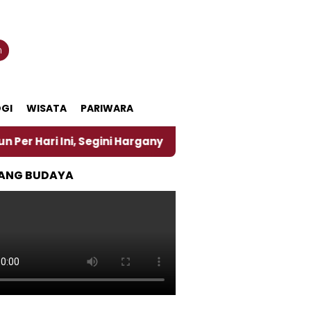
n
GI
WISATA
PARIWARA
i, Segini Harganya
‎Nasirun Maestro Lukis Pemadu
ANG BUDAYA