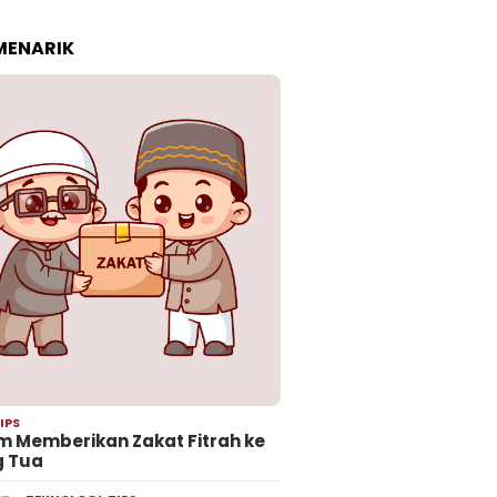
 MENARIK
IPS
 Memberikan Zakat Fitrah ke
g Tua