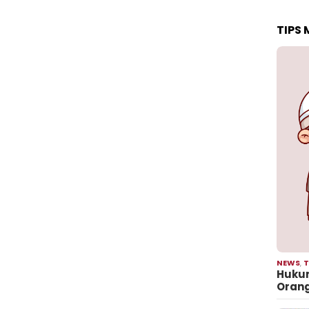
TIPS
NEWS
,
T
Hukum
Oran