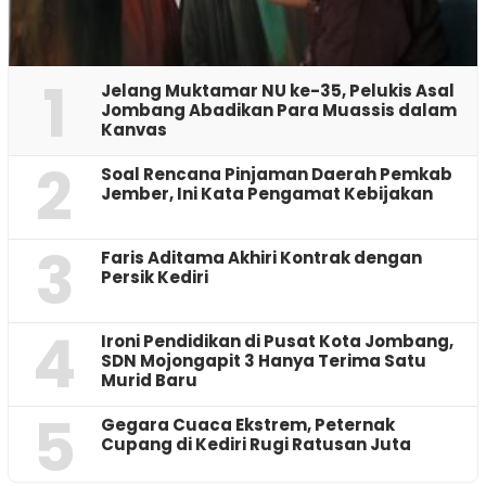
1
Jelang Muktamar NU ke-35, Pelukis Asal
Jombang Abadikan Para Muassis dalam
Kanvas
2
‎Soal Rencana Pinjaman Daerah Pemkab
Jember, Ini Kata Pengamat Kebijakan ‎
3
Faris Aditama Akhiri Kontrak dengan
Persik Kediri
4
Ironi Pendidikan di Pusat Kota Jombang,
SDN Mojongapit 3 Hanya Terima Satu
Murid Baru
5
‎Gegara Cuaca Ekstrem, Peternak
Cupang di Kediri Rugi Ratusan Juta