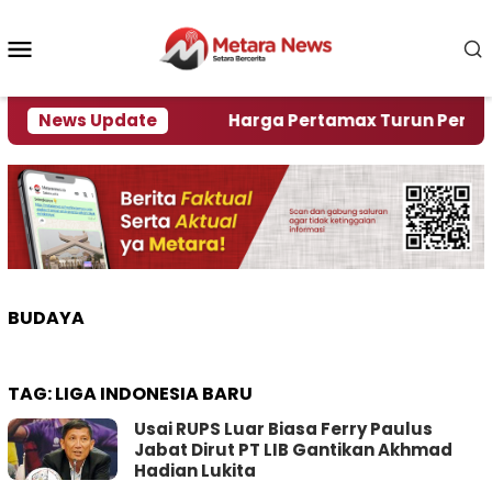
Loncat
ke
Menu
konten
Mobile
lami Krisi Air
News Update
Harga Pertamax Turun Per Hari Ini
BUDAYA
TAG:
LIGA INDONESIA BARU
Usai RUPS Luar Biasa Ferry Paulus
Jabat Dirut PT LIB Gantikan Akhmad
Hadian Lukita