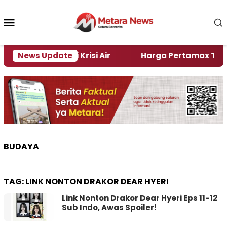
Loncat
ke
Menu
konten
Mobile
Jember Alami Krisi Air
News Update
Harga Pertamax Turun Per 
BUDAYA
TAG:
LINK NONTON DRAKOR DEAR HYERI
Link Nonton Drakor Dear Hyeri Eps 11-12
Sub Indo, Awas Spoiler!