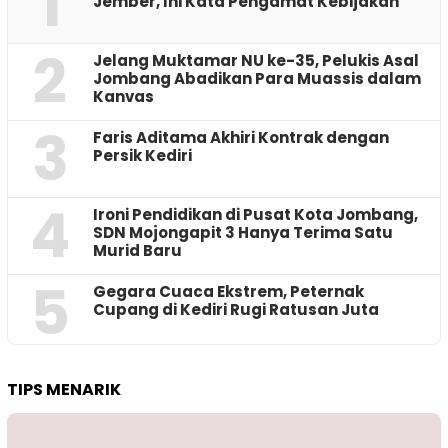
1
Jember, Ini Kata Pengamat Kebijakan ‎
2
Jelang Muktamar NU ke-35, Pelukis Asal
Jombang Abadikan Para Muassis dalam
Kanvas
3
Faris Aditama Akhiri Kontrak dengan
Persik Kediri
4
Ironi Pendidikan di Pusat Kota Jombang,
SDN Mojongapit 3 Hanya Terima Satu
Murid Baru
5
‎Gegara Cuaca Ekstrem, Peternak
Cupang di Kediri Rugi Ratusan Juta
TIPS MENARIK