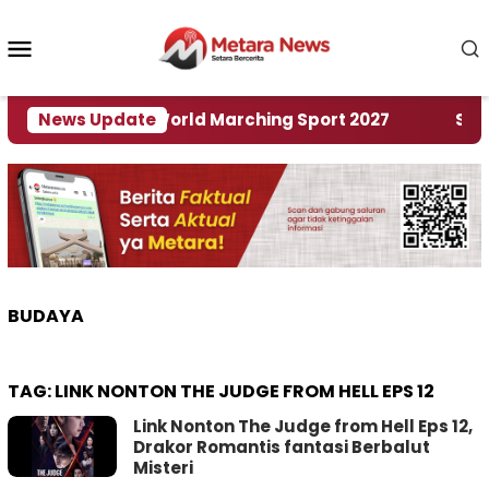
Loncat
ke
Menu
konten
Mobile
Tuan Rumah World Marching Sport 2027
News Update
‎Soal Re
BUDAYA
TAG:
LINK NONTON THE JUDGE FROM HELL EPS 12
Link Nonton The Judge from Hell Eps 12,
Drakor Romantis fantasi Berbalut
Misteri