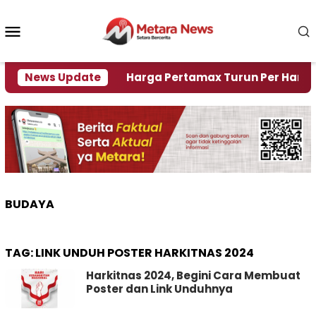
Loncat
ke
Menu
konten
Mobile
Krisi Air
News Update
Harga Pertamax Turun Per Hari Ini, Seg
BUDAYA
TAG:
LINK UNDUH POSTER HARKITNAS 2024
Harkitnas 2024, Begini Cara Membuat
Poster dan Link Unduhnya