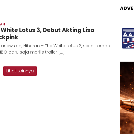
ADVE
RAN
Adinda
 White Lotus 3, Debut Akting Lisa
D
ckpink
anews.co, Hiburan – The White Lotus 3, serial terbaru
HBO baru saja merilis trailer […]
Lihat Lainnya