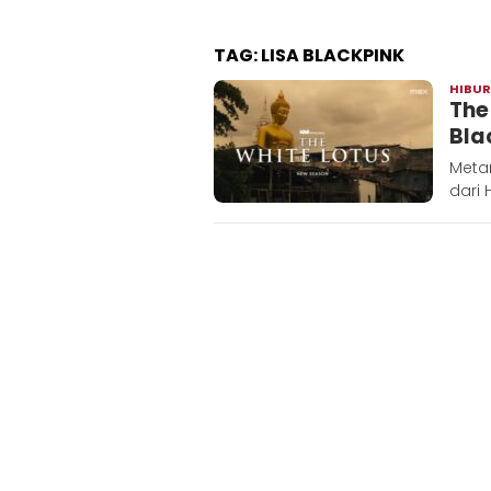
TAG:
LISA BLACKPINK
HIBU
The
Bla
Metar
dari 