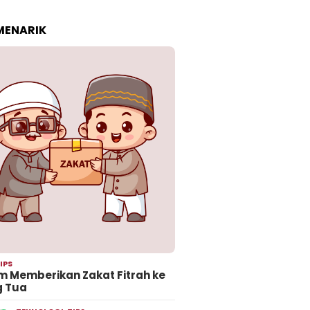
 MENARIK
IPS
 Memberikan Zakat Fitrah ke
g Tua