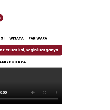
n
GI
WISATA
PARIWARA
ni, Segini Harganya
‎Nasirun Maestro Lukis Pemad
ANG BUDAYA