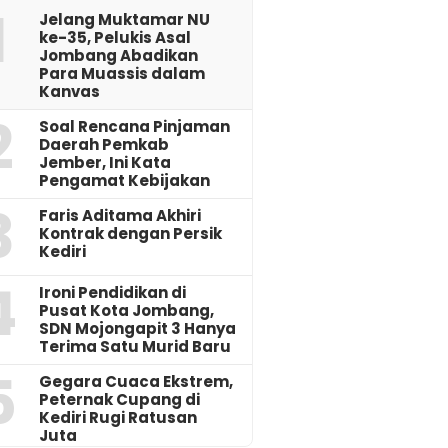
1
Jelang Muktamar NU
ke-35, Pelukis Asal
Jombang Abadikan
Para Muassis dalam
Kanvas
2
‎Soal Rencana Pinjaman
Daerah Pemkab
Jember, Ini Kata
Pengamat Kebijakan ‎
3
Faris Aditama Akhiri
Kontrak dengan Persik
Kediri
4
Ironi Pendidikan di
Pusat Kota Jombang,
SDN Mojongapit 3 Hanya
Terima Satu Murid Baru
5
‎Gegara Cuaca Ekstrem,
Peternak Cupang di
Kediri Rugi Ratusan
Juta