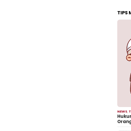
TIPS
NEWS
,
T
Hukum
Oran