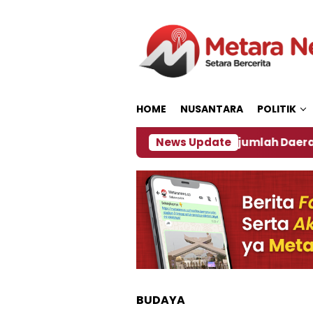
Loncat
ke
konten
HOME
NUSANTARA
POLITIK
akan ‎
Dampak El Nino, Sejumlah Daerah di Jember
News Update
BUDAYA