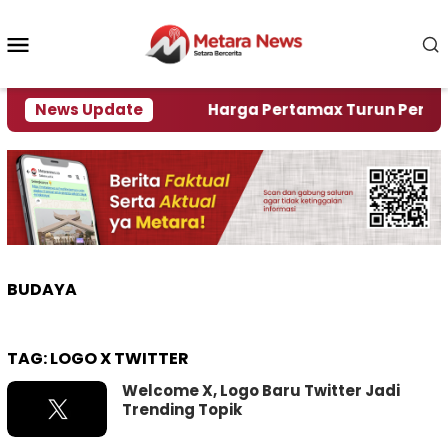
Loncat
ke
Menu
konten
Mobile
ami Krisi Air
News Update
Harga Pertamax Turun Per Hari Ini,
BUDAYA
TAG:
LOGO X TWITTER
Welcome X, Logo Baru Twitter Jadi
Trending Topik