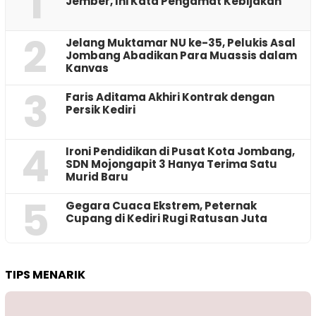
1
Jember, Ini Kata Pengamat Kebijakan ‎
2
Jelang Muktamar NU ke-35, Pelukis Asal
Jombang Abadikan Para Muassis dalam
Kanvas
3
Faris Aditama Akhiri Kontrak dengan
Persik Kediri
4
Ironi Pendidikan di Pusat Kota Jombang,
SDN Mojongapit 3 Hanya Terima Satu
Murid Baru
5
‎Gegara Cuaca Ekstrem, Peternak
Cupang di Kediri Rugi Ratusan Juta
TIPS MENARIK