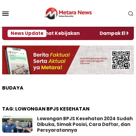
Loncat
ke
Menu
konten
Mobile
i Kata Pengamat Kebijakan ‎
News Update
Dampak El Nino, Sej
BUDAYA
TAG:
LOWONGAN BPJS KESEHATAN
Lowongan BPJS Kesehatan 2024 Sudah
Dibuka, Simak Posisi, Cara Daftar, dan
Persyaratannya