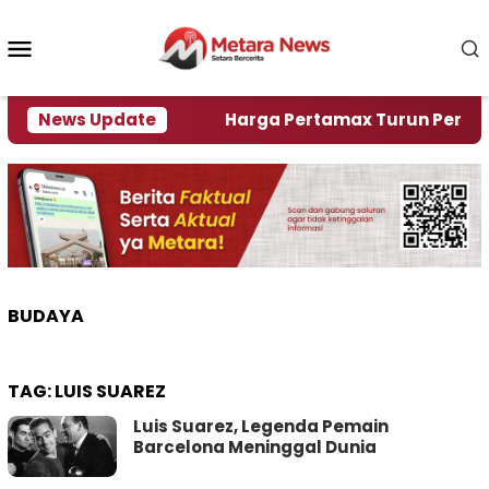
Loncat
ke
Menu
konten
Mobile
ami Krisi Air
News Update
Harga Pertamax Turun Per Hari Ini,
BUDAYA
TAG:
LUIS SUAREZ
Luis Suarez, Legenda Pemain
Barcelona Meninggal Dunia