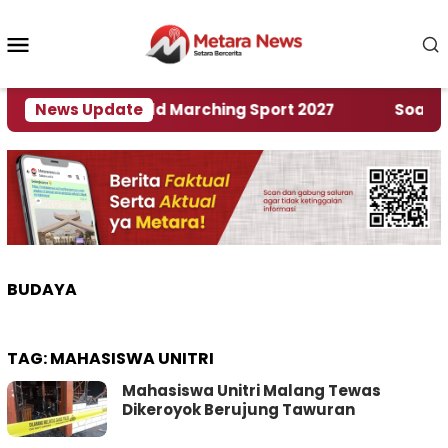
Loncat
ke
Menu
konten
Mobile
an Rumah World Marching Sport 2027
News Update
‎Soal Renc
BUDAYA
TAG:
MAHASISWA UNITRI
Mahasiswa Unitri Malang Tewas
Dikeroyok Berujung Tawuran