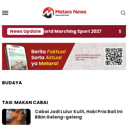
Loncat
ke
Menu
konten
Mobile
Tuan Rumah World Marching Sport 2027
News Update
‎Soal Re
BUDAYA
TAG:
MAKAN CABAI
Cabai Jadi Lulur Kulit, Hobi Pria Bali Ini
Bikin Geleng-geleng