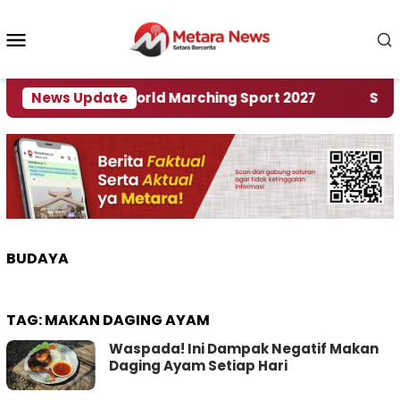
Loncat
ke
Menu
konten
Mobile
Tuan Rumah World Marching Sport 2027
News Update
‎Soal Re
BUDAYA
TAG:
MAKAN DAGING AYAM
Waspada! Ini Dampak Negatif Makan
Daging Ayam Setiap Hari