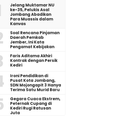
1
Jelang Muktamar NU
ke-35, Pelukis Asal
Jombang Abadikan
Para Muassis dalam
Kanvas
2
‎Soal Rencana Pinjaman
Daerah Pemkab
Jember, Ini Kata
Pengamat Kebijakan ‎
3
Faris Aditama Akhiri
Kontrak dengan Persik
Kediri
4
Ironi Pendidikan di
Pusat Kota Jombang,
SDN Mojongapit 3 Hanya
Terima Satu Murid Baru
5
‎Gegara Cuaca Ekstrem,
Peternak Cupang di
Kediri Rugi Ratusan
Juta