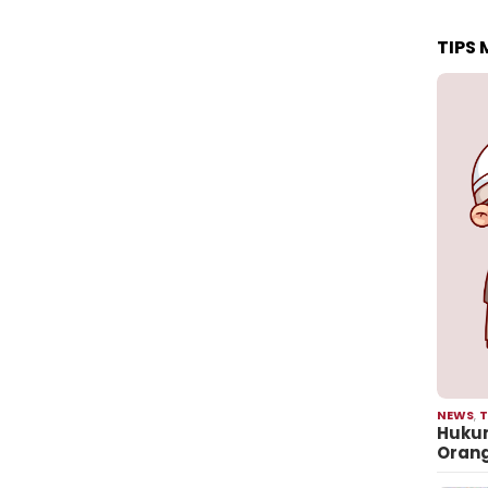
TIPS
NEWS
,
T
Hukum
Oran