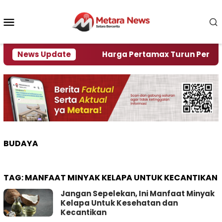
Loncat
ke
Menu
konten
Mobile
ami Krisi Air
News Update
Harga Pertamax Turun Per Hari Ini,
BUDAYA
TAG:
MANFAAT MINYAK KELAPA UNTUK KECANTIKAN
Jangan Sepelekan, Ini Manfaat Minyak
Kelapa Untuk Kesehatan dan
Kecantikan