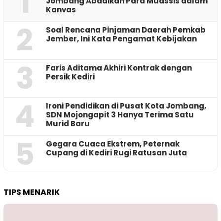
1
Jombang Abadikan Para Muassis dalam
Kanvas
2
‎Soal Rencana Pinjaman Daerah Pemkab
Jember, Ini Kata Pengamat Kebijakan ‎
3
Faris Aditama Akhiri Kontrak dengan
Persik Kediri
4
Ironi Pendidikan di Pusat Kota Jombang,
SDN Mojongapit 3 Hanya Terima Satu
Murid Baru
5
‎Gegara Cuaca Ekstrem, Peternak
Cupang di Kediri Rugi Ratusan Juta
TIPS MENARIK