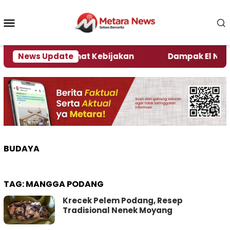
Loncat
ke
Menu
konten
Mobile
i Kata Pengamat Kebijakan ‎
News Update
Dampak El Nino, Sej
BUDAYA
TAG:
MANGGA PODANG
Krecek Pelem Podang, Resep
Tradisional Nenek Moyang