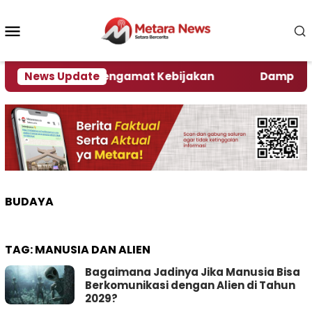
Loncat
ke
Menu
konten
Mobile
er, Ini Kata Pengamat Kebijakan ‎
News Update
Dampak El Nin
BUDAYA
TAG:
MANUSIA DAN ALIEN
Bagaimana Jadinya Jika Manusia Bisa
Berkomunikasi dengan Alien di Tahun
2029?