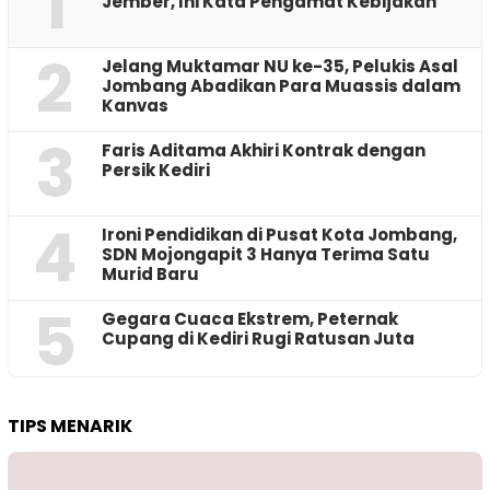
1
Jember, Ini Kata Pengamat Kebijakan ‎
2
Jelang Muktamar NU ke-35, Pelukis Asal
Jombang Abadikan Para Muassis dalam
Kanvas
3
Faris Aditama Akhiri Kontrak dengan
Persik Kediri
4
Ironi Pendidikan di Pusat Kota Jombang,
SDN Mojongapit 3 Hanya Terima Satu
Murid Baru
5
‎Gegara Cuaca Ekstrem, Peternak
Cupang di Kediri Rugi Ratusan Juta
TIPS MENARIK