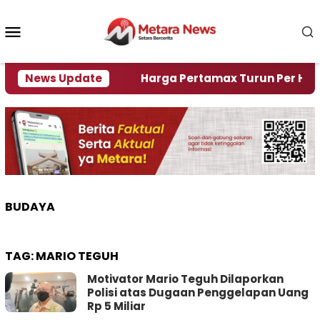
Loncat
ke
Menu
konten
Mobile
mi Krisi Air
News Update
Harga Pertamax Turun Per Hari Ini, 
BUDAYA
TAG:
MARIO TEGUH
Motivator Mario Teguh Dilaporkan
Polisi atas Dugaan Penggelapan Uang
Rp 5 Miliar