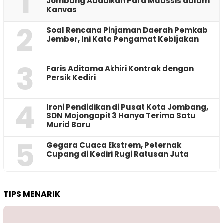
1
Jombang Abadikan Para Muassis dalam
Kanvas
2
‎Soal Rencana Pinjaman Daerah Pemkab
Jember, Ini Kata Pengamat Kebijakan ‎
3
Faris Aditama Akhiri Kontrak dengan
Persik Kediri
4
Ironi Pendidikan di Pusat Kota Jombang,
SDN Mojongapit 3 Hanya Terima Satu
Murid Baru
5
‎Gegara Cuaca Ekstrem, Peternak
Cupang di Kediri Rugi Ratusan Juta
TIPS MENARIK