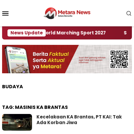
Loncat
ke
Menu
konten
Mobile
Tuan Rumah World Marching Sport 2027
News Update
‎Soal Re
BUDAYA
TAG:
MASINIS KA BRANTAS
Kecelakaan KA Brantas, PT KAI: Tak
Ada Korban Jiwa