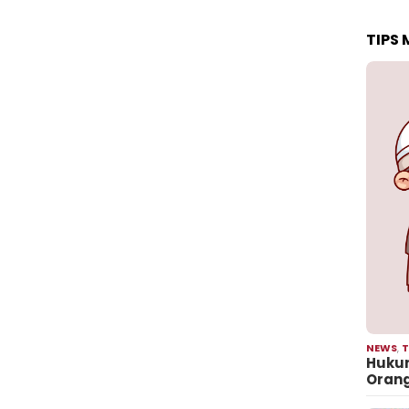
TIPS
NEWS
,
T
Hukum
Oran