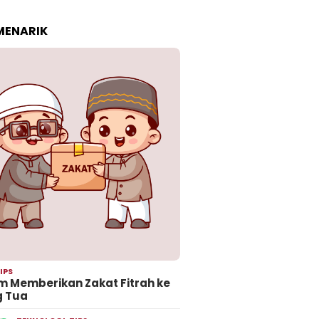
 MENARIK
IPS
 Memberikan Zakat Fitrah ke
g Tua