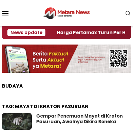
Loncat
ke
Menu
konten
Mobile
i Krisi Air
News Update
Harga Pertamax Turun Per Hari Ini, S
BUDAYA
TAG:
MAYAT DI KRATON PASURUAN
Gempar Penemuan Mayat di Kraton
Pasuruan, Awalnya Dikira Boneka