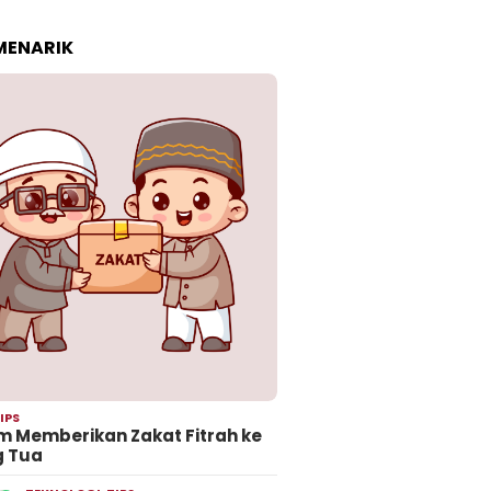
 MENARIK
IPS
 Memberikan Zakat Fitrah ke
g Tua