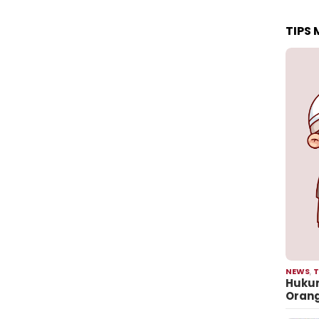
TIPS
NEWS
,
T
Hukum
Oran