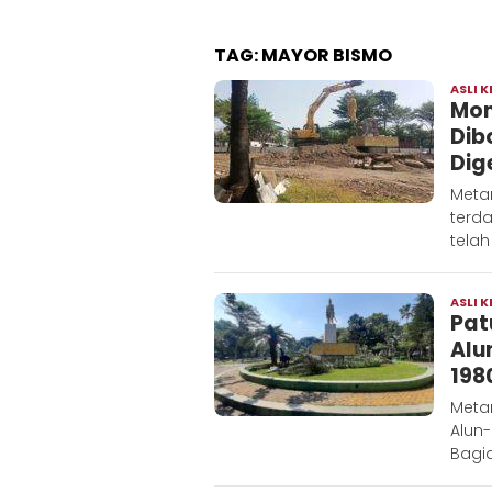
TAG:
MAYOR BISMO
ASLI K
Mon
Dib
Dig
Meta
terda
telah
ASLI K
Pat
Alu
198
Meta
Alun-
Bagia