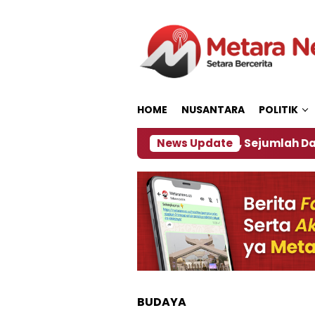
Loncat
ke
konten
HOME
NUSANTARA
POLITIK
ijakan ‎
Dampak El Nino, Sejumlah Daerah di Jemb
News Update
BUDAYA