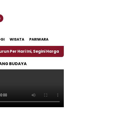
n
GI
WISATA
PARIWARA
 Ini, Segini Harganya
‎Nasirun Maestro Lukis Pem
ANG BUDAYA