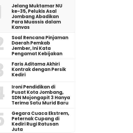
1
Jelang Muktamar NU
ke-35, Pelukis Asal
Jombang Abadikan
Para Muassis dalam
Kanvas
2
‎Soal Rencana Pinjaman
Daerah Pemkab
Jember, Ini Kata
Pengamat Kebijakan ‎
3
Faris Aditama Akhiri
Kontrak dengan Persik
Kediri
4
Ironi Pendidikan di
Pusat Kota Jombang,
SDN Mojongapit 3 Hanya
Terima Satu Murid Baru
5
‎Gegara Cuaca Ekstrem,
Peternak Cupang di
Kediri Rugi Ratusan
Juta