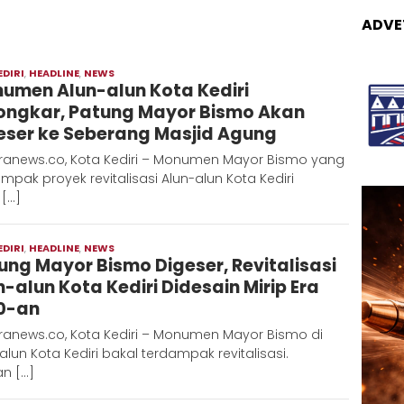
ADVE
EDIRI
,
HEADLINE
,
NEWS
Moch
umen Alun-alun Kota Kediri
Hadi
ongkar, Patung Mayor Bismo Akan
eser ke Seberang Masjid Agung
ranews.co, Kota Kediri – Monumen Mayor Bismo yang
mpak proyek revitalisasi Alun-alun Kota Kediri
 […]
EDIRI
,
HEADLINE
,
NEWS
Moch
ung Mayor Bismo Digeser, Revitalisasi
Hadi
n-alun Kota Kediri Didesain Mirip Era
0-an
ranews.co, Kota Kediri – Monumen Mayor Bismo di
alun Kota Kediri bakal terdampak revitalisasi.
n […]