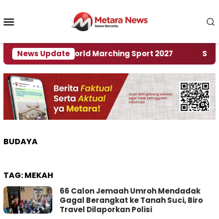
Loncat
ke
Menu
konten
Mobile
Tuan Rumah World Marching Sport 2027
News Update
‎Soal Re
BUDAYA
TAG:
MEKAH
66 Calon Jemaah Umroh Mendadak
Gagal Berangkat ke Tanah Suci, Biro
Travel Dilaporkan Polisi