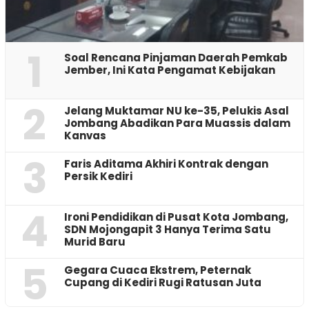
1
‎Soal Rencana Pinjaman Daerah Pemkab
Jember, Ini Kata Pengamat Kebijakan ‎
2
Jelang Muktamar NU ke-35, Pelukis Asal
Jombang Abadikan Para Muassis dalam
Kanvas
3
Faris Aditama Akhiri Kontrak dengan
Persik Kediri
4
Ironi Pendidikan di Pusat Kota Jombang,
SDN Mojongapit 3 Hanya Terima Satu
Murid Baru
5
‎Gegara Cuaca Ekstrem, Peternak
Cupang di Kediri Rugi Ratusan Juta