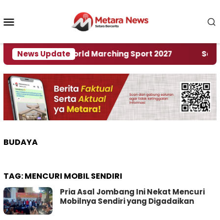
Loncat
ke
Menu
konten
Mobile
Tuan Rumah World Marching Sport 2027
News Update
‎Soal Re
BUDAYA
TAG:
MENCURI MOBIL SENDIRI
Pria Asal Jombang Ini Nekat Mencuri
Mobilnya Sendiri yang Digadaikan