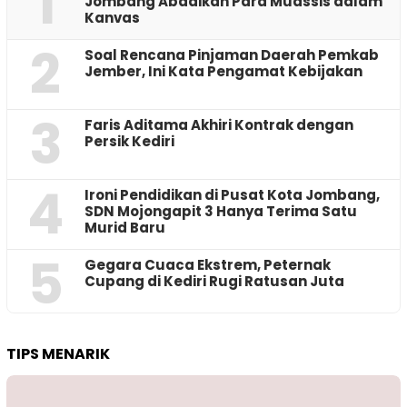
1
Jombang Abadikan Para Muassis dalam
Kanvas
2
‎Soal Rencana Pinjaman Daerah Pemkab
Jember, Ini Kata Pengamat Kebijakan ‎
3
Faris Aditama Akhiri Kontrak dengan
Persik Kediri
4
Ironi Pendidikan di Pusat Kota Jombang,
SDN Mojongapit 3 Hanya Terima Satu
Murid Baru
5
‎Gegara Cuaca Ekstrem, Peternak
Cupang di Kediri Rugi Ratusan Juta
TIPS MENARIK