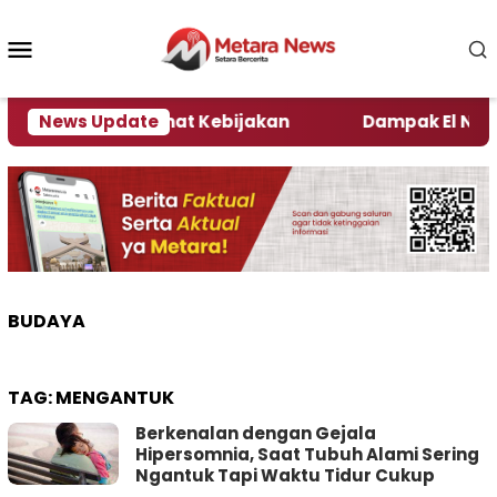
Loncat
ke
Menu
konten
Mobile
i Kata Pengamat Kebijakan ‎
News Update
Dampak El Nino, Sej
BUDAYA
TAG:
MENGANTUK
Berkenalan dengan Gejala
Hipersomnia, Saat Tubuh Alami Sering
Ngantuk Tapi Waktu Tidur Cukup