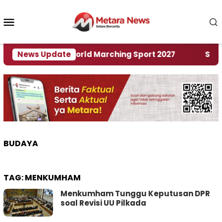
Loncat
ke
Menu
konten
Mobile
Tuan Rumah World Marching Sport 2027
News Update
‎Soal Re
BUDAYA
TAG:
MENKUMHAM
Menkumham Tunggu Keputusan DPR
soal Revisi UU Pilkada