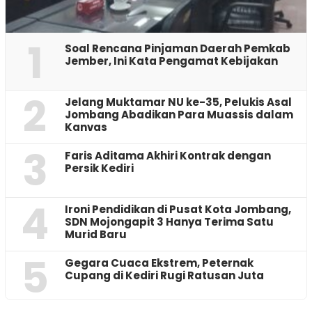
1
‎Soal Rencana Pinjaman Daerah Pemkab
Jember, Ini Kata Pengamat Kebijakan ‎
2
Jelang Muktamar NU ke-35, Pelukis Asal
Jombang Abadikan Para Muassis dalam
Kanvas
3
Faris Aditama Akhiri Kontrak dengan
Persik Kediri
4
Ironi Pendidikan di Pusat Kota Jombang,
SDN Mojongapit 3 Hanya Terima Satu
Murid Baru
5
‎Gegara Cuaca Ekstrem, Peternak
Cupang di Kediri Rugi Ratusan Juta