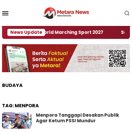
Loncat
ke
Menu
konten
Mobile
Tuan Rumah World Marching Sport 2027
News Update
‎Soal Re
BUDAYA
TAG:
MENPORA
Menpora Tanggapi Desakan Publik
Agar Ketum PSSI Mundur