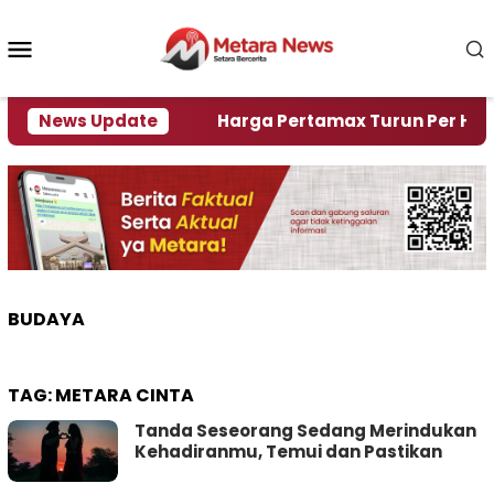
Loncat
ke
Menu
konten
Mobile
mi Krisi Air
News Update
Harga Pertamax Turun Per Hari Ini, 
BUDAYA
TAG:
METARA CINTA
Tanda Seseorang Sedang Merindukan
Kehadiranmu, Temui dan Pastikan