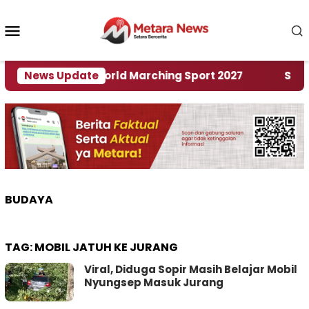
Loncat
ke
Menu
konten
Mobile
Tuan Rumah World Marching Sport 2027
News Update
‎Soal Re
BUDAYA
TAG:
MOBIL JATUH KE JURANG
Viral, Diduga Sopir Masih Belajar Mobil
Nyungsep Masuk Jurang