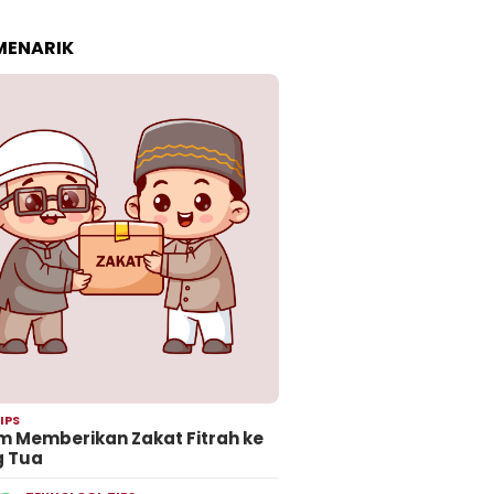
 MENARIK
IPS
 Memberikan Zakat Fitrah ke
g Tua