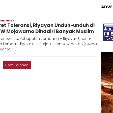
ADVE
INE
,
NEWS
Admin
ret Toleransi, Riyayan Unduh-unduh di
Metaranews
W Mojowarno Dihadiri Banyak Muslim
ranews.co, Kabupaten Jombang – Riyayan Unduh-
 kembali digelar di Gereja Kristen Jawi Wetan (GKJW)
warno, […]
Lihat Lainnya