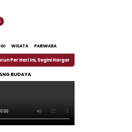
n
GI
WISATA
PARIWARA
ari Ini, Segini Harganya
‎Nasirun Maestro Lukis 
ANG BUDAYA