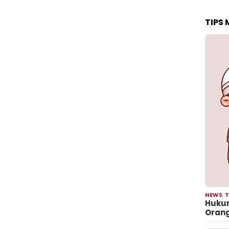
TIPS
NEWS
,
T
Hukum
Oran