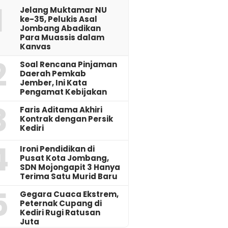
1
Jelang Muktamar NU
ke-35, Pelukis Asal
Jombang Abadikan
Para Muassis dalam
Kanvas
2
‎Soal Rencana Pinjaman
Daerah Pemkab
Jember, Ini Kata
Pengamat Kebijakan ‎
3
Faris Aditama Akhiri
Kontrak dengan Persik
Kediri
4
Ironi Pendidikan di
Pusat Kota Jombang,
SDN Mojongapit 3 Hanya
Terima Satu Murid Baru
5
‎Gegara Cuaca Ekstrem,
Peternak Cupang di
Kediri Rugi Ratusan
Juta