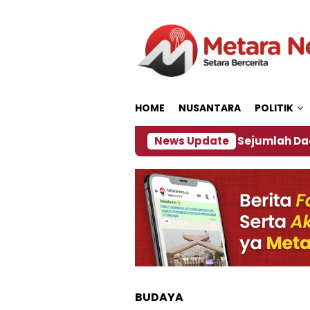
Loncat
ke
konten
HOME
NUSANTARA
POLITIK
ebijakan ‎
Dampak El Nino, Sejumlah Daerah di J
News Update
BUDAYA