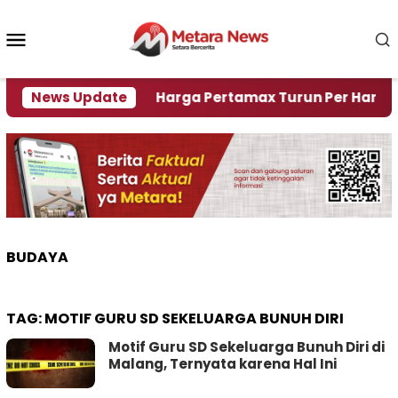
Loncat
ke
Menu
konten
Mobile
Krisi Air
News Update
Harga Pertamax Turun Per Hari Ini, Seg
BUDAYA
TAG:
MOTIF GURU SD SEKELUARGA BUNUH DIRI
Motif Guru SD Sekeluarga Bunuh Diri di
Malang, Ternyata karena Hal Ini