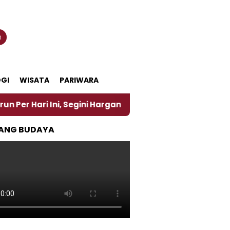
n
GI
WISATA
PARIWARA
Ini, Segini Harganya
‎Nasirun Maestro Lukis Pema
ANG BUDAYA