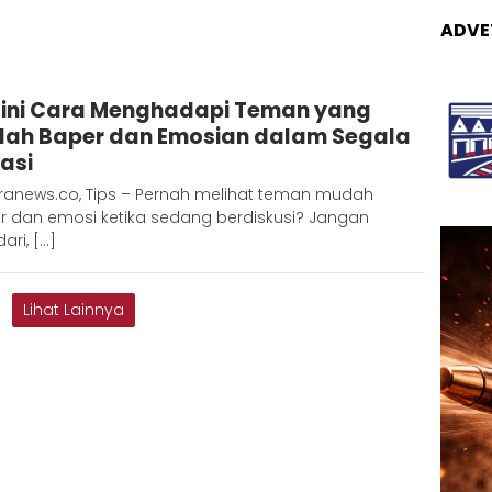
ADVE
edaksi
ini Cara Menghadapi Teman yang
etara
ah Baper dan Emosian dalam Segala
uasi
ranews.co, Tips – Pernah melihat teman mudah
r dan emosi ketika sedang berdiskusi? Jangan
dari, […]
Lihat Lainnya