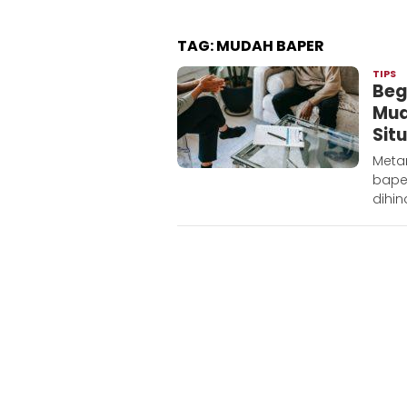
TAG:
MUDAH BAPER
TIPS
R
Beg
M
Mud
Sit
Meta
bape
dihin