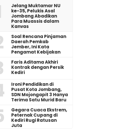
1
Jelang Muktamar NU
ke-35, Pelukis Asal
Jombang Abadikan
Para Muassis dalam
Kanvas
2
‎Soal Rencana Pinjaman
Daerah Pemkab
Jember, Ini Kata
Pengamat Kebijakan ‎
3
Faris Aditama Akhiri
Kontrak dengan Persik
Kediri
4
Ironi Pendidikan di
Pusat Kota Jombang,
SDN Mojongapit 3 Hanya
Terima Satu Murid Baru
5
‎Gegara Cuaca Ekstrem,
Peternak Cupang di
Kediri Rugi Ratusan
Juta