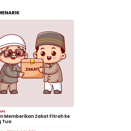
 MENARIK
IPS
 Memberikan Zakat Fitrah ke
g Tua