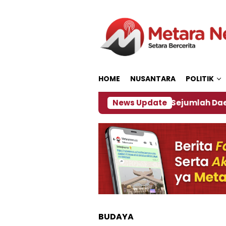
Loncat
ke
konten
HOME
NUSANTARA
POLITIK
jakan ‎
Dampak El Nino, Sejumlah Daerah di Jembe
News Update
BUDAYA