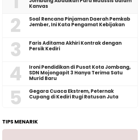
1
Jombang Abadikan Para Muassis dalam
Kanvas
2
‎Soal Rencana Pinjaman Daerah Pemkab
Jember, Ini Kata Pengamat Kebijakan ‎
3
Faris Aditama Akhiri Kontrak dengan
Persik Kediri
4
Ironi Pendidikan di Pusat Kota Jombang,
SDN Mojongapit 3 Hanya Terima Satu
Murid Baru
5
‎Gegara Cuaca Ekstrem, Peternak
Cupang di Kediri Rugi Ratusan Juta
TIPS MENARIK