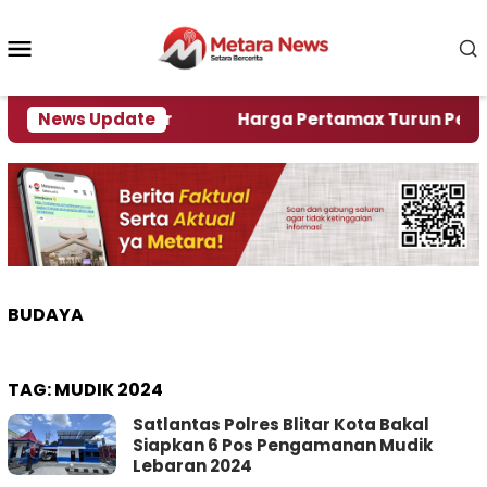
Loncat
ke
Menu
konten
Mobile
lami Krisi Air
News Update
Harga Pertamax Turun Per Hari Ini
BUDAYA
TAG:
MUDIK 2024
Satlantas Polres Blitar Kota Bakal
Siapkan 6 Pos Pengamanan Mudik
Lebaran 2024