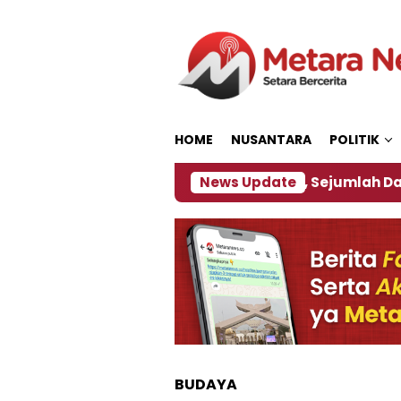
Loncat
ke
konten
HOME
NUSANTARA
POLITIK
bijakan ‎
Dampak El Nino, Sejumlah Daerah di Jem
News Update
BUDAYA