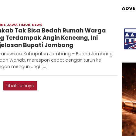
ADVE
INE
,
JAWA TIMUR
,
NEWS
Moch
kab Tak Bisa Bedah Rumah Warga
Hadi
g Terdampak Angin Kencang, Ini
jelasan Bupati Jombang
ranews.co, Kabupaten Jombang – Bupati Jombang,
idah Wahab, merespon cepat dengan turun ke
ngan mengunjungi […]
Lihat Lainnya