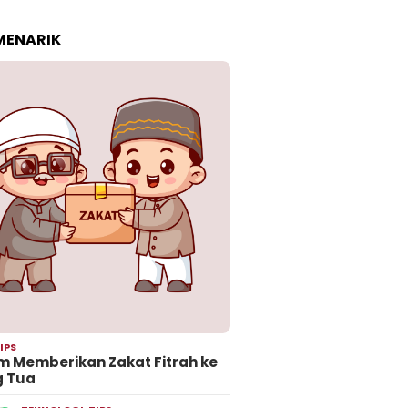
 MENARIK
IPS
 Memberikan Zakat Fitrah ke
g Tua