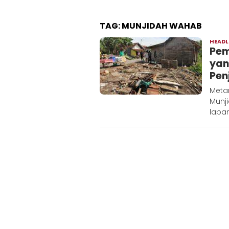
TAG:
MUNJIDAH WAHAB
HEADL
Pem
yan
Pen
Meta
Munj
lapa