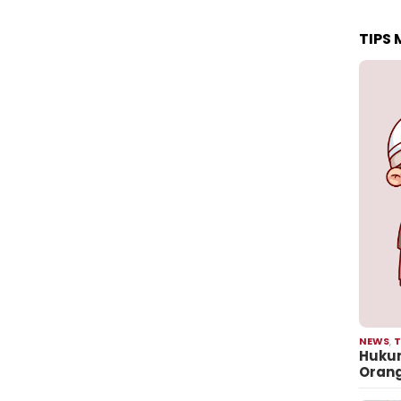
TIPS
NEWS
,
T
Hukum
Oran