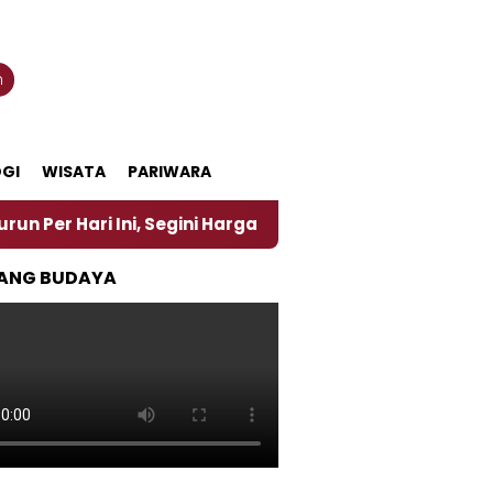
n
GI
WISATA
PARIWARA
i Ini, Segini Harganya
‎Nasirun Maestro Lukis Pe
ANG BUDAYA