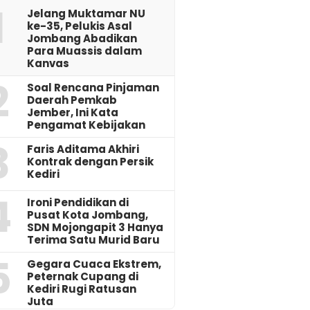
1
Jelang Muktamar NU
ke-35, Pelukis Asal
Jombang Abadikan
Para Muassis dalam
Kanvas
2
‎Soal Rencana Pinjaman
Daerah Pemkab
Jember, Ini Kata
Pengamat Kebijakan ‎
3
Faris Aditama Akhiri
Kontrak dengan Persik
Kediri
4
Ironi Pendidikan di
Pusat Kota Jombang,
SDN Mojongapit 3 Hanya
Terima Satu Murid Baru
5
‎Gegara Cuaca Ekstrem,
Peternak Cupang di
Kediri Rugi Ratusan
Juta