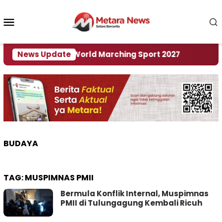
Loncat
ke
Menu
konten
Mobile
i Tuan Rumah World Marching Sport 2027
News Update
‎Soal 
BUDAYA
TAG:
MUSPIMNAS PMII
Bermula Konflik Internal, Muspimnas
PMII di Tulungagung Kembali Ricuh